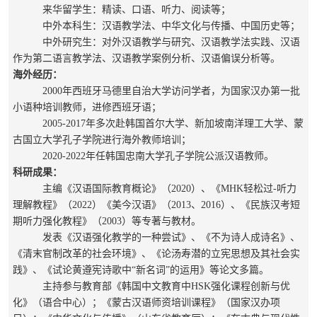
来华留学生：
精读、口语、听力、阅读等
；
中外本科生：汉语教学法、中华文化与传播、中国历史等；
中外研究生：
对外汉语教学
与
研究
、
汉语教学法实践、汉语
作为第二语言教学法、汉语教学案例分析、汉语偏误分析等。
海外经历：
2000年西班牙马德里自治大学访问学者，为国家汉办第一批
小语种培训教师，进修西班牙语；
2005-2017年
多次赴
韩国
首尔
大学
、新加坡南洋理工大学
、
蒙
古国立大学
孔子学院
进行海外教师培训；
2020-2022年任韩国忠南大学孔子学院公派汉语教师。
科研
成果：
主编《汉语国际教育概论》（
2020）、《MHK轻松过-听力
理解教程》（2022）《美今汉语》（2013、2016）、《民族汉考短
期听力强化教程》（2003）等专著与教材。
发表
《汉语强化教学的一种尝试》
、
《
不为诗人成诗名》、
《清末官制改革的社会环境》、
《
论汤寿潜的立宪思想及其社会实
践》、《试论黄遵宪诗歌中
“新名词”的运用》等
论文多篇。
主持参与教育部《韩国中文教育中HSK强化课程创新与优
化》（语合中心）；
《蒙古汉语师资培训课程》（国家汉办项