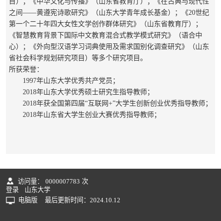
目）
；《
中华文化与传播
》（
山东省教育厅
）；
《
在古典与现代性
之间
——黄遵宪诗歌研究
》
（
山东大学青年成长基金
）；《
20世纪
第一个二十年四大女性文学创作群体研究》（
山东省教育厅
）；
《智慧教育背景下国际中文教育混合式教学模式研究》（
语合中
心
）；《外向型汉语学习词典使用及需求国别化调查研究》（山东
省社会科学规划研究项目）
等多个研究项目。
所获荣誉：
1997年山东大学优秀共产党员；
2018年山东大学优秀硕士研究生指导教师；
2018年获全国第四届“互联网+”大学生创新创业优秀指导教师；
2018年山东省大学生创业大赛优秀指导教师；
访问量：
0000007783
次
登录
山东大学
电脑版
最后更新时间：
2024
.
10
.
12