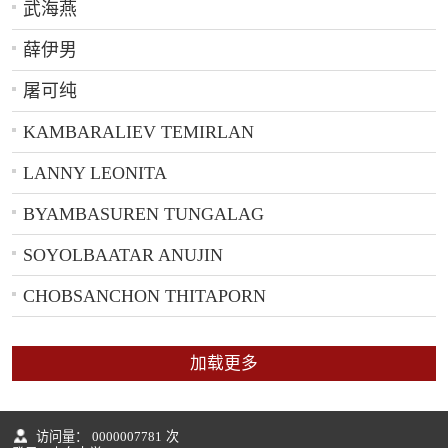
武海燕
薛伊男
屠可纯
KAMBARALIEV TEMIRLAN
LANNY LEONITA
BYAMBASUREN TUNGALAG
SOYOLBAATAR ANUJIN
CHOBSANCHON THITAPORN
加载更多
访问量：
0000007781
次