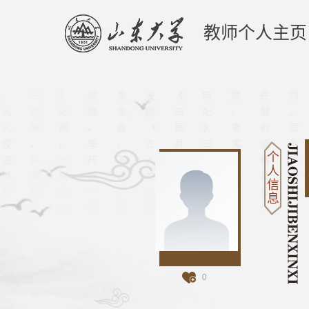
教师个人主页
个
人
信
息
0