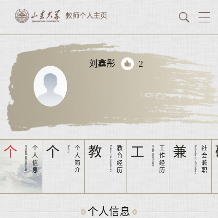
刘鑫彤
2
个
个
教
工
兼
Personal information
个
Profile
个
Education experience
教
Work experience
工
Professional affiliations
社
人
人
育
作
会
信
简
经
经
兼
息
介
历
历
职
个人信息