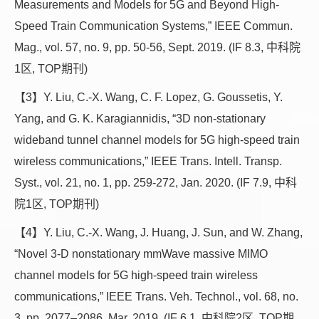
Measurements and Models for 5G and Beyond High-
Speed Train Communication Systems,” IEEE Commun.
Mag., vol. 57, no. 9, pp. 50-56, Sept. 2019. (IF 8.3, 中科院
1区, TOP期刊)
【3】Y. Liu, C.-X. Wang, C. F. Lopez, G. Goussetis, Y.
Yang, and G. K. Karagiannidis, “3D non-stationary
wideband tunnel channel models for 5G high-speed train
wireless communications,” IEEE Trans. Intell. Transp.
Syst., vol. 21, no. 1, pp. 259-272, Jan. 2020. (IF 7.9, 中科
院1区, TOP期刊)
【4】Y. Liu, C.-X. Wang, J. Huang, J. Sun, and W. Zhang,
“Novel 3-D nonstationary mmWave massive MIMO
channel models for 5G high-speed train wireless
communications,” IEEE Trans. Veh. Technol., vol. 68, no.
3, pp. 2077–2086, Mar. 2019. (IF 6.1, 中科院2区, TOP期