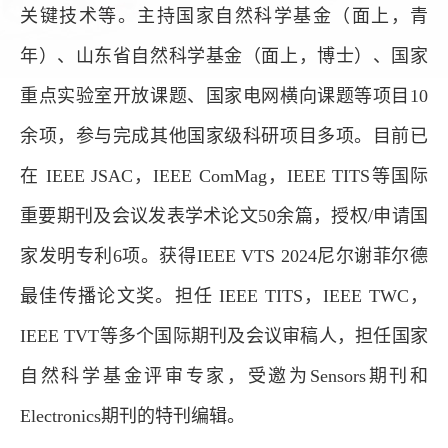
关键技术等。主持国家自然科学基金（面上，青
年）、山东省自然科学基金
（面上，博士）
、国家
重点实验室开放课题、国家电网横向课题等项目
10
余项，参与完成其他国家级科研项目多项。目前已
在
IEEE JSAC
，
IEEE ComMag
，
IEEE TITS
等国际
重要期刊及会议发表学术论文
50
余篇，授权
/
申请国
家发明专利
6
项。获得
IEEE VTS 2024
尼尔谢菲尔德
最佳传播论文奖。担任
IEEE TITS
，
IEEE TWC
，
IEEE TVT
等多个国际期刊及会议审稿人，担任国家
自然科学基金评审专家，受邀为
Sensors
期刊和
Electronics
期刊的特刊编辑。