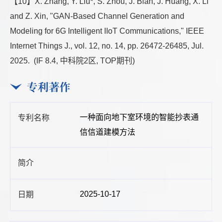
【10】X. Zhang, Y. Liu*, S. Zhou, J. Bian, J. Huang, X. Li
and Z. Xin, "GAN-Based Channel Generation and
Modeling for 6G Intelligent IIoT Communications," IEEE
Internet Things J., vol. 12, no. 14, pp. 26472-26485, Jul.
2025. (IF 8.4, 中科院2区, TOP期刊)
专利著作
一种面向地下室环境的智能抄表通
信信道建模方法
2025-10-17