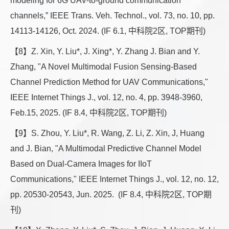
modeling for 6G UAV-to-ground communication
channels,” IEEE Trans. Veh. Technol., vol. 73, no. 10, pp.
14113-14126, Oct. 2024. (IF 6.1, 中科院2区, TOP期刊)
【8】Z. Xin, Y. Liu*, J. Xing*, Y. Zhang J. Bian and Y.
Zhang, "A Novel Multimodal Fusion Sensing-Based
Channel Prediction Method for UAV Communications,"
IEEE Internet Things J., vol. 12, no. 4, pp. 3948-3960,
Feb.15, 2025. (IF 8.4, 中科院2区, TOP期刊)
【9】S. Zhou, Y. Liu*, R. Wang, Z. Li, Z. Xin, J, Huang
and J. Bian, "A Multimodal Predictive Channel Model
Based on Dual-Camera Images for IIoT
Communications," IEEE Internet Things J., vol. 12, no. 12,
pp. 20530-20543, Jun. 2025. (IF 8.4, 中科院2区, TOP期
刊)