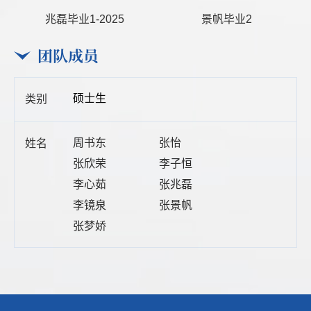
兆磊毕业1-2025
景帆毕业2
团队成员
硕士生
周书东
张怡
张欣荣
李子恒
李心茹
张兆磊
李镜泉
张景帆
张梦娇