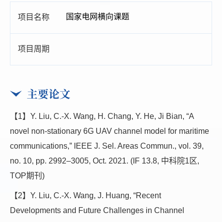
国家电网横向课题
主要论文
【1】Y. Liu, C.-X. Wang, H. Chang, Y. He, Ji Bian, “A
novel non-stationary 6G UAV channel model for maritime
communications,” IEEE J. Sel. Areas Commun., vol. 39,
no. 10, pp. 2992–3005, Oct. 2021. (IF 13.8, 中科院1区,
TOP期刊)
【2】Y. Liu, C.-X. Wang, J. Huang, “Recent
Developments and Future Challenges in Channel