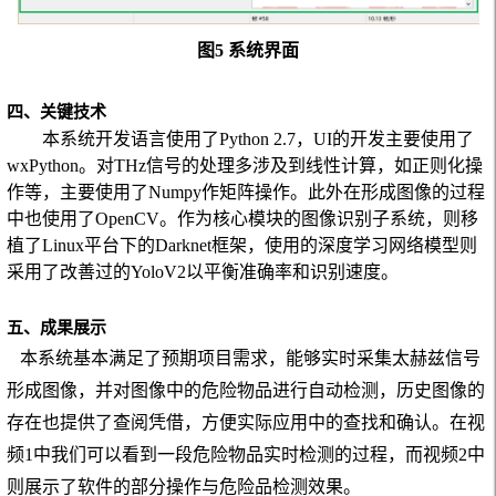
图5 系统界面
四、关键技术
本系统开发语言使用了
Python 2.7
，
UI
的开发主要使用了
wxPython
。对
THz
信号的处理多涉及到线性计算，如正则化操
作等，主要使用了
Numpy
作矩阵操作。此外在形成图像的过程
中也使用了
OpenCV
。作为核心模块的图像识别子系统，则移
植了
Linux
平台下的
Darknet
框架，使用的深度学习网络模型则
采用了改善过的
YoloV2
以平衡准确率和识别速度。
五、成果展示
本系统基本满足了预期项目需求，能够实时采集太赫兹信号
形成图像，并对图像中的危险物品进行自动检测，历史图像的
存在也提供了查阅凭借，方便实际应用中的查找和确认。在视
频
1
中我们可以看到一段危险物品实时检测的过程，而视频
2
中
则展示了软件的部分操作与危险品检测效果。