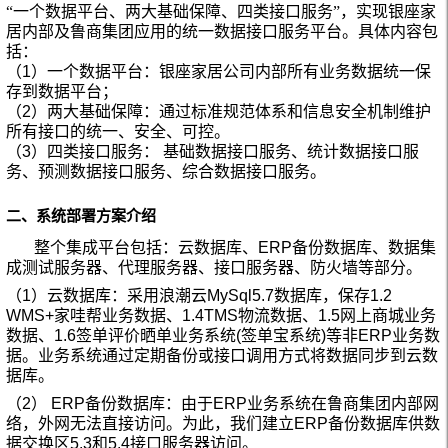
“一个数据平台、两大基础保障、四类接口服务”，实现银座家
居内部及鲁商集团应用的统一数据接口服务平台。具体内容包
括：
（
1
）一个数据平台：银座家居公司内部所有业务数据统一保
存到数据平台；
（
2
）两大基础保障：通过标准规范体系和信息安全机制维护
所有接口的统一、安全、可控。
（
3
）四类接口服务：
基础数据接口服务、统计数据接口服
务、预测数据接口服务、综合数据接口服务。
二、系统部署方案介绍
整个集成平台包括：云数据库、
ERP
备份数据库、数据集
成测试服务器、代理服务器、接口服务器、防火墙等部分。
（
1
）云数据库：采用浪潮云
MySql5.7
数据库，保存
1.2
WMS+
家哇帮业务数据、
1.4TMS
物流数据、
1.5
网上商城业务
数据、
1.6
签单评价晒单业务系统
(
签单宝系统
)
等非
ERP
业务数
据。业务系统通过定期备份或接口调用方式将数据同步到云数
据库。
（
2
）
ERP
备份数据库：由于
ERP
业务系统在鲁商集团内部网
络，外网无法直接访问。为此，我们建立
ERP
备份数据库供数
据交换区
5.3
和
5.4
接口服务器访问。