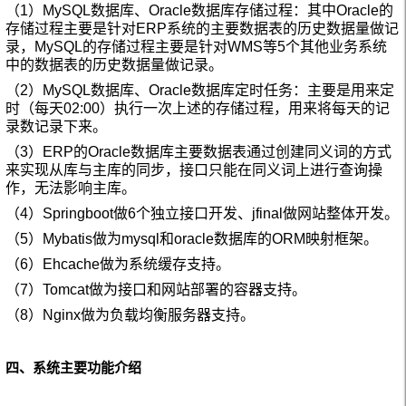
（1）
MySQL
数据库、
Oracle
数据库存储过程：其中
Oracle
的
存储过程主要是针对
ERP
系统的主要数据表的历史数据量做记
录，
MySQL
的存储过程主要是针对
WMS
等
5
个其他业务系统
中的数据表的历史数据量做记录。
（2）
MySQL
数据库、
Oracle
数据库定时任务：主要是用来定
时（每天
02:00
）执行一次上述的存储过程，用来将每天的记
录数记录下来。
（3）
ERP
的
Oracle
数据库主要数据表通过创建同义词的方式
来实现从库与主库的同步，接口只能在同义词上进行查询操
作，无法影响主库。
（4）
Springboot
做
6
个独立接口开发、
jfinal
做网站整体开发。
（5）
Mybatis
做为
mysql
和
oracle
数据库的
ORM
映射框架。
（6）
Ehcache
做为系统缓存支持。
（7）
Tomcat
做为接口和网站部署的容器支持。
（8）
Nginx
做为负载均衡服务器支持。
四、系统主要功能介绍