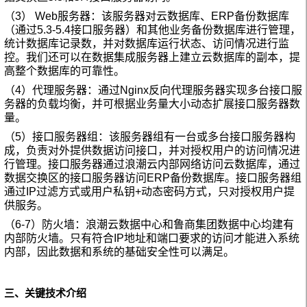
（
3
）
Web
服务器：该服务器对云数据库、
ERP
备份数据库
（通过
5.3-5.4
接口服务器）和其他业务备份数据库进行管理，
统计数据库记录数，并对数据库运行状态、访问情况进行监
控。我们还可以在数据集成服务器上建立云数据库的副本，提
高整个数据库的可靠性。
（
4
）代理服务器：通过
Nginx
反向代理服务器实现多台接口服
务器的负载均衡，并可根据业务量大小动态扩展接口服务器数
量。
（
5
）接口服务器组：该服务器组有一台或多台
接口服务器构
成，负责对外提供数据访问接口，并对授权用户的访问情况进
行管理。接口服务器通过浪潮云内部网络访问云数据库，通过
数据交换区的接口服务器访问
ERP
备份数据库。接口服务器组
通过
IP
过滤方式或用户私钥
+
动态密码方式，只对授权用户提
供服务。
（
6-7
）防火墙：浪潮云数据中心和鲁商集团数据中心均建有
内部防火墙。只有符合
IP
地址和端口要求的访问才能进入系统
内部，因此数据和系统的基础安全性可以满足。
三、关键技术介绍