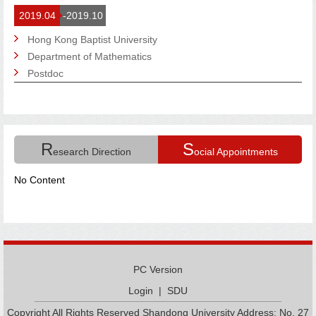
2019.04
-2019.10
Hong Kong Baptist University
Department of Mathematics
Postdoc
R
S
esearch Direction
ocial Appointments
No Content
PC Version
Login
|
SDU
Copyright All Rights Reserved Shandong University Address: No. 27