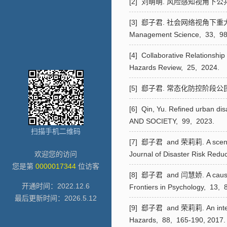
[2] 刘萌萌. 风险感知视角
[3] 郄子君. 社会网络视角
Management Science,
33,
98
[4] Collaborative Relationshi
Hazards Review,
25,
2024.
[5] 郄子君. 常态化防控阶
[6] Qin, Yu. Refined urban dis
AND SOCIETY,
99,
2023.
扫描手机二维码
[7] 郄子君 and 荣莉莉. A scenario 
欢迎您的访问
Journal of Disaster Risk Redu
您是第
0000017344
位访客
[8] 郄子君 and 闫慧娇. A causation
开通时间：
2022
.
12
.
6
Frontiers in Psychology,
13,
8
最后更新时间：
2026
.
5
.
12
[9] 郄子君 and 荣莉莉. An integrate
Hazards,
88,
165-190,
2017