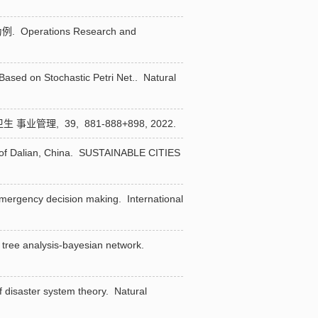
为例.
Operations Research and
ased on Stochastic Petri Net..
Natural
生 事业管理,
39,
881-888+898,
2022.
of Dalian, China.
SUSTAINABLE CITIES
emergency decision making.
International
tree analysis-bayesian network.
 disaster system theory.
Natural