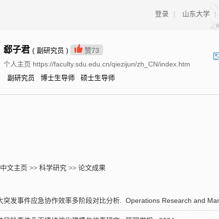
登录
|
山东大学
|
郄子君
( 副研究员 )
赞
73
个人主页 https://faculty.sdu.edu.cn/qiezijun/zh_CN/index.htm
副研究员 博士生导师 硕士生导师
中文主页
>>
科学研究
>>
论文成果
下重大突发事件应急协作效率多阶段对比分析.
Operations Research and Ma