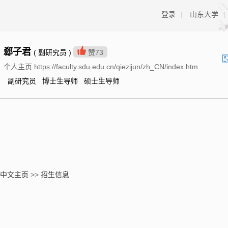
登录
|
山东大学
|
郄子君
( 副研究员 )
赞
73
个人主页 https://faculty.sdu.edu.cn/qiezijun/zh_CN/index.htm
副研究员 博士生导师 硕士生导师
中文主页
>>
招生信息