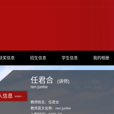
获奖信息
招生信息
学生信息
我的相册
任君合
(讲师)
ren junhe
人信息
MORE +
教师姓名：任君合
教师英文名称：ren junhe