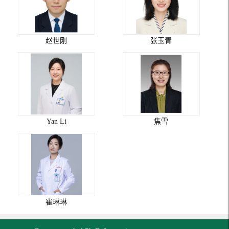
赵世刚
张玉青
Yan Li
焦雪
崔琳琳