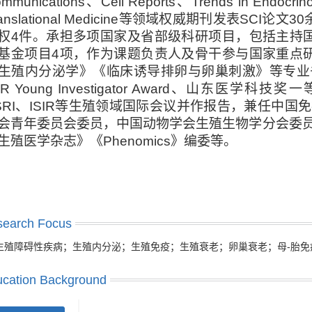
mmunications
、
Cell Reports
、
Trends in Endocrin
anslational Medicine
等领域权威期刊发表
SCI
论文
30
权
4
件。承担多项国家及省部级科研项目，包括主持
基金项目
4
项，作为课题负责人及骨干参与国家重点
生殖内分泌学》《临床诱导排卵与卵巢刺激》等专业
IR Young Investigator Award
、山东医学科技奖一
RI
、
ISIR
等生殖领域国际会议并作报告，兼任中国免
会青年委员会委员，中国动物学会生殖生物学分会委
生殖医学杂志》《
Phenomics
》编委等
。
search Focus
生殖障碍性疾病；生殖内分泌；生殖免疫；生殖衰老；卵巢衰老；母-胎免
cation Background