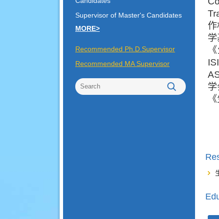
Co
Candidates
Tr
Supervisor of Master's Candidates
作
MORE>
学
Recommended Ph.D.Supervisor
《
IS
Recommended MA Supervisor
AS
学
《
Re
Edu