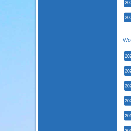
20
20
Wor
20
20
20
20
20
20