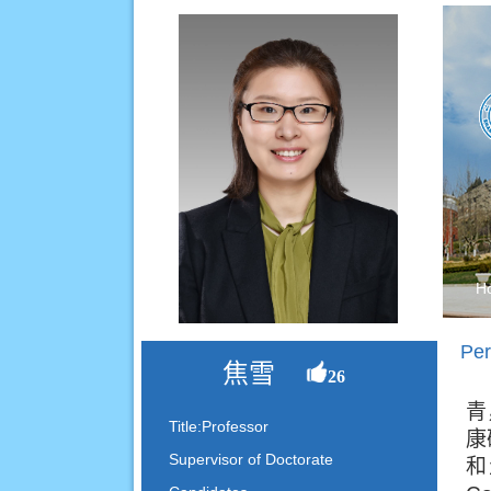
H
Per
焦雪
26
青
Title:Professor
康
Supervisor of Doctorate
和