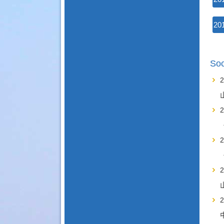
20
Soc
2
2
2
2
2