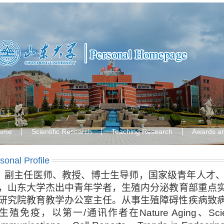
ome
Scientific Research
Teaching Research
Awards a
sonal Profile
副主任医师、教授、博士生导师，国家级青年人才
，山东大学
杰出中青年学者
，生殖内分泌教育部重点
研究院教育教学办公室主任。从事生殖障碍性疾病致
生殖免疫，以第一
/
通讯作者在
Nature Aging
、
Sci