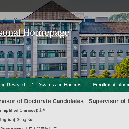
ing Research
Awards and Honours
Enrollment Inform
visor of Doctorate Candidates Supervisor of 
implified Chinese):
宋坤
nglish):
Song Kun
/Department:
山东大学齐鲁医院