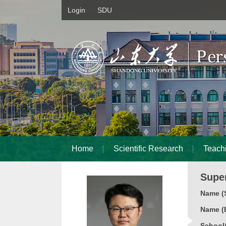
Login
SDU
Home
Scientific Research
Teach
Super
Name (S
Name (E
School