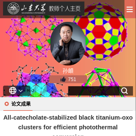
孙頔
751
论文成果
All-catecholate-stabilized black titanium-oxo
clusters for efficient photothermal