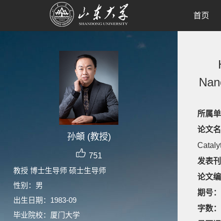
首页
Nano
所属单
论文名
孙頔 (教授)
Cataly
751
发表刊
教授 博士生导师 硕士生导师
论文编
性别：男
期号：
出生日期：1983-09
字数：
毕业院校：厦门大学