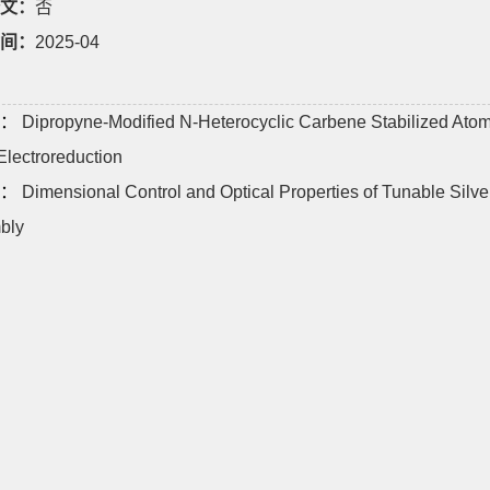
文：
否
间：
2025-04
：
Dipropyne‐Modified N‐Heterocyclic Carbene Stabilized Atomic
ectroreduction
：
Dimensional Control and Optical Properties of Tunable Silv
bly