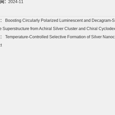
间：
2024-11
：
Boosting Circularly Polarized Luminescent and Decagram-S
e Superstructure from Achiral Silver Cluster and Chiral Cyclodex
：
Temperature‐Controlled Selective Formation of Silver Nanoc
t