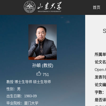
首页
S
所属单
论文名
孙頔 (教授)
Open A
751
发表刊
教授 博士生导师 硕士生导师
论文编
性别：男
字数：
出生日期：1983-09
是否译
毕业院校：厦门大学