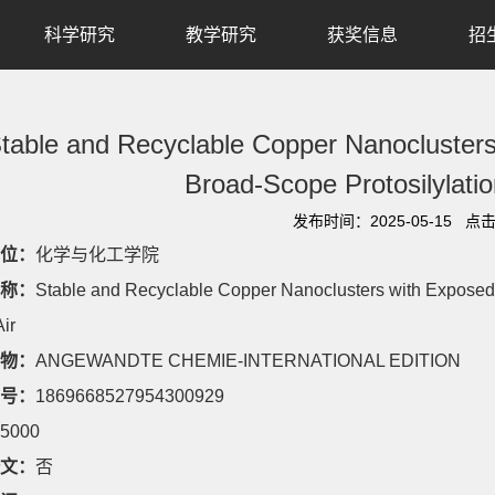
科学研究
教学研究
获奖信息
招
table and Recyclable Copper Nanoclusters 
Broad-Scope Protosilylatio
发布时间：2025-05-15 点
位：
化学与化工学院
称：
Stable and Recyclable Copper Nanoclusters with Exposed A
ir
物：
ANGEWANDTE CHEMIE-INTERNATIONAL EDITION
号：
1869668527954300929
5000
文：
否