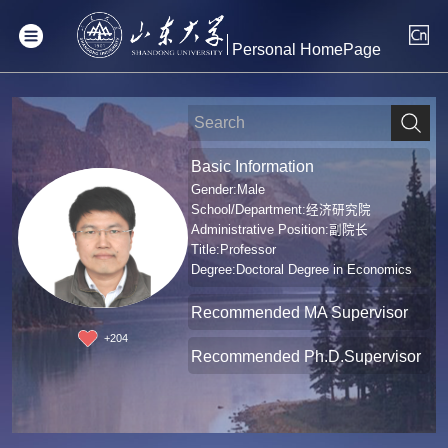
Personal HomePage
Basic Information
Gender:Male
School/Department:经济研究院
Administrative Position:副院长
Title:Professor
Degree:Doctoral Degree in Economics
Recommended MA Supervisor
+
204
Recommended Ph.D.Supervisor