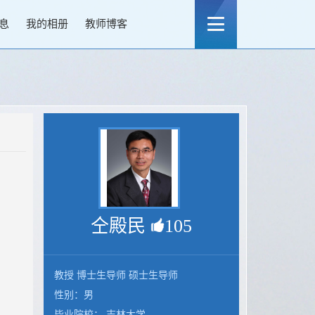
息
我的相册
教师博客
仝殿民
105
教授 博士生导师 硕士生导师
性别：男
毕业院校： 吉林大学