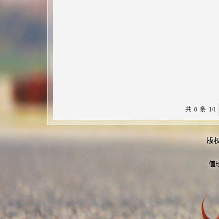
共 0 条 1/1
版
值