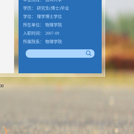
学历： 研究生(博士)毕业
学位： 理学博士学位
所在单位： 物理学院
入职时间： 2007-09
所属院系： 物理学院
办公地点： 山东大学中心校区知新楼C
区1018室
电子邮箱：
tdm@sdu.edu.cn
邮箱 :
tdm@sdu.edu.cn
移动电话 :
13688638430
00
通讯/办公地址 :
济南市山大南路27号
公室
山东大学中心校区知新楼C区1018室
邮编 :
250100