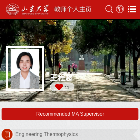
王程超
11
Recommended MA Supervisor
Engineering Thermophysics