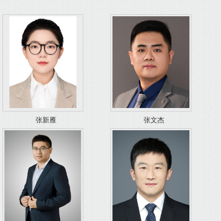
张新雁
张文杰