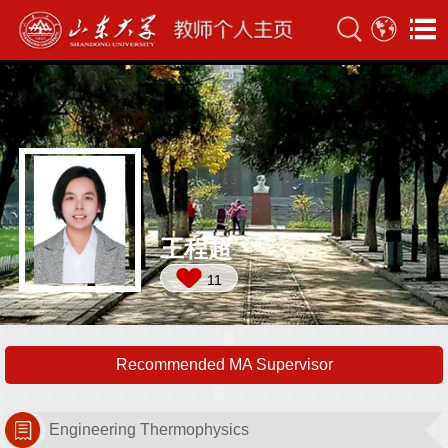
王程超
11
Recommended MA Supervisor
Engineering Thermophysics