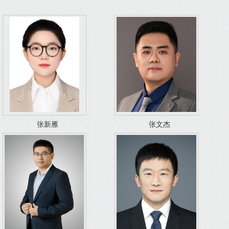
张新雁
张文杰