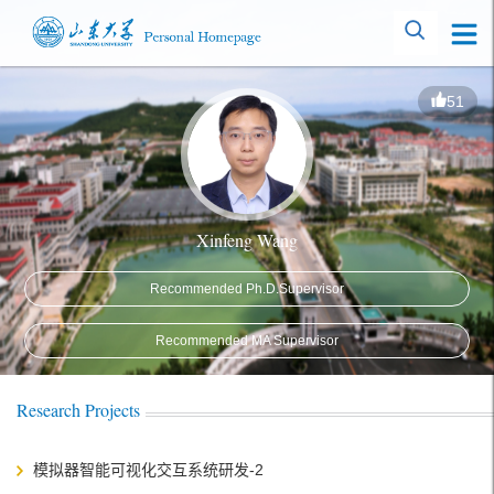
51
Xinfeng Wang
Recommended Ph.D.Supervisor
Recommended MA Supervisor
Research Projects
模拟器智能可视化交互系统研发-2