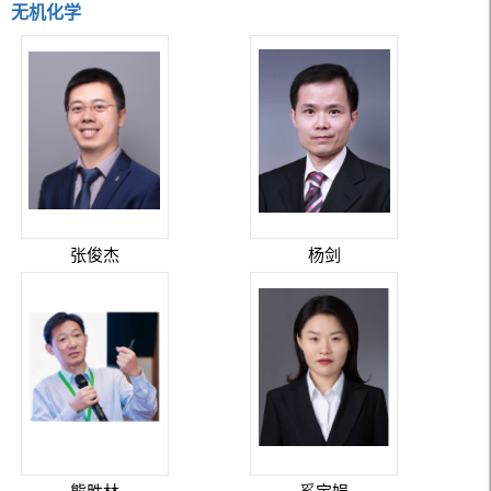
无机化学
张俊杰
杨剑