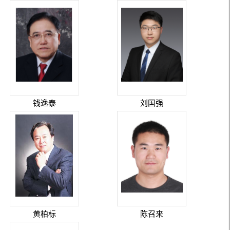
钱逸泰
刘国强
黄柏标
陈召来