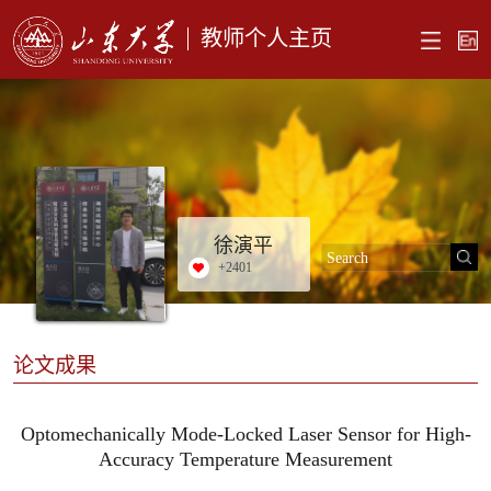
教师个人主页
徐演平
+
2401
论文成果
Optomechanically Mode-Locked Laser Sensor for High-
Accuracy Temperature Measurement