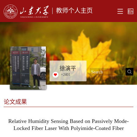
教师个人主页
徐演平
+
2401
论文成果
Relative Humidity Sensing Based on Passively Mode-
Locked Fiber Laser With Polyimide-Coated Fiber