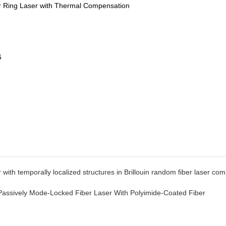
r Ring Laser with Thermal Compensation
6
h temporally localized structures in Brillouin random fiber laser co
ssively Mode-Locked Fiber Laser With Polyimide-Coated Fiber