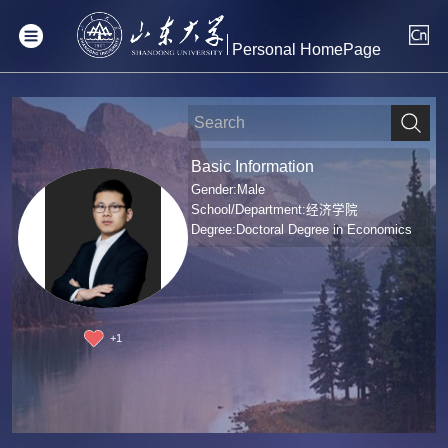
Personal HomePage
Basic Information
Gender:Male
School/Department:经济学院
Degree:Doctoral Degree in Economics
+
1