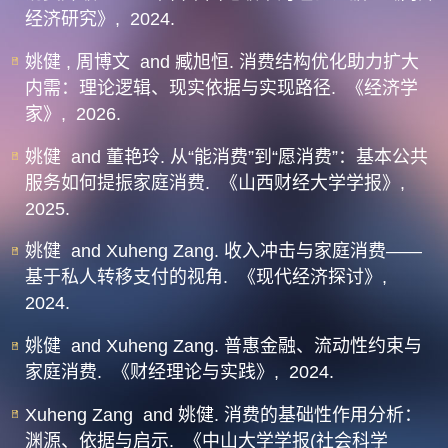
经济研究》,
2024.
姚健 , 周博文 and 臧旭恒. 消费结构优化助力扩大
内需：理论逻辑、现实依据与实现路径.
《经济学
家》,
2026.
姚健 and 董艳玲. 从“能消费”到“愿消费”：基本公共
服务如何提振家庭消费.
《山西财经大学学报》,
2025.
姚健 and Xuheng Zang. 收入冲击与家庭消费——
基于私人转移支付的视角.
《现代经济探讨》,
2024.
姚健 and Xuheng Zang. 普惠金融、流动性约束与
家庭消费.
《财经理论与实践》,
2024.
Xuheng Zang and 姚健. 消费的基础性作用分析：
渊源、依据与启示.
《中山大学学报(社会科学