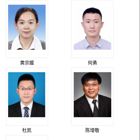
黄宗媛
何勇
杜凯
陈增敬