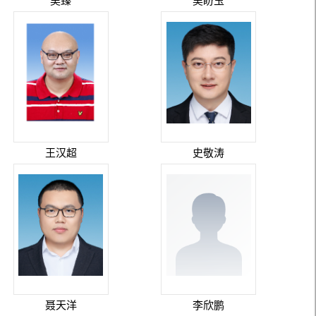
吴臻
吴盼玉
王汉超
史敬涛
聂天洋
李欣鹏