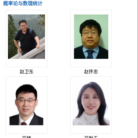
概率论与数理统计
赵卫东
赵怀忠