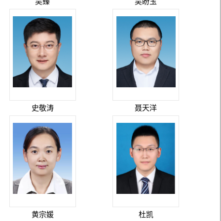
吴臻
吴盼玉
史敬涛
聂天洋
黄宗媛
杜凯