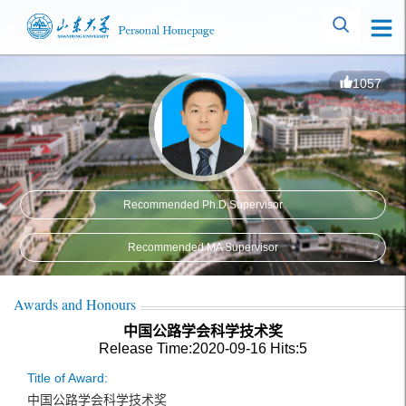
1057
Recommended Ph.D.Supervisor
Recommended MA Supervisor
Awards and Honours
中国公路学会科学技术奖
Release Time:2020-09-16
Hits:
5
Title of Award:
中国公路学会科学技术奖