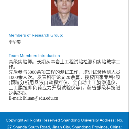
Members of Research Group:
李华銮
Team Members Introduction:
高级实验
师。长期
从事岩土工程试验检测和实验教学
工
作。
先后参与
5000
余
项工程的测试工作，培训试验检测
人员
1000
余人次。发表科研论文
20
余篇，授权国家专利
4
项
(
颗粒分析用悬液自动搅拌仪、全自动土工膜渗透仪、
土工膜拉伸负荷应力开裂试验仪
等
)
，获省部级科技
进
步
奖
2
项
。
E-mail: lhluan@sdu.edu.cn
Copyright All Rights Reserved Shandong University Address: No.
27 Shanda South Road, Jinan City, Shandong Province, China: