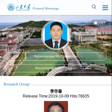
1057
Recommended Ph.D.Supervisor
Recommended MA Supervisor
Research Group
李华銮
Release Time:2019-10-09
Hits:
76635