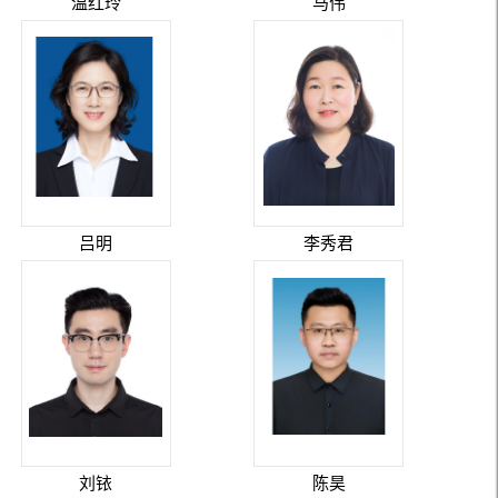
温红玲
马伟
吕明
李秀君
刘铱
陈昊