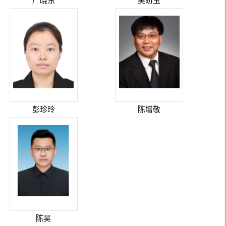
严晓东
吴盼玉
彭珍玲
陈增敬
陈昊