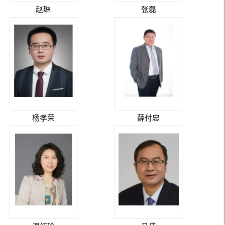
赵琳
张磊
杨孝荣
薛付忠