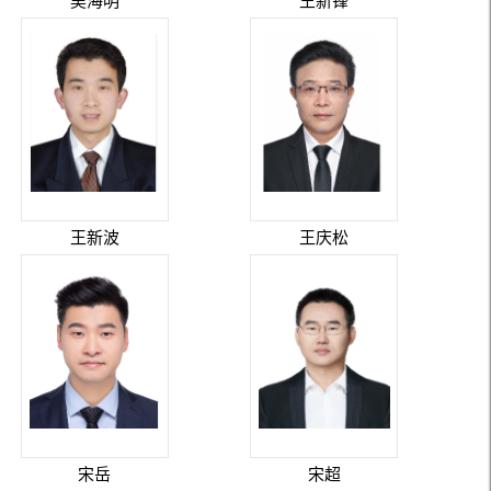
吴海明
王新锋
王新波
王庆松
宋岳
宋超