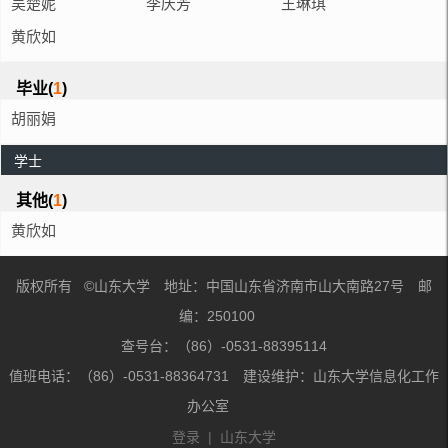
吴楚妮
李庆芳
王琳琪
黄欣如
毕业(
1
)
胡丽娟
学士
其他(
1
)
黄欣如
版权所有 ©山东大学 地址：中国山东省济南市山大南路27号 邮
编：250100
查号台：（86）-0531-88395114
值班电话：（86）-0531-88364731 建设维护：山东大学信息化工作
办公室
登录
|
山东大学