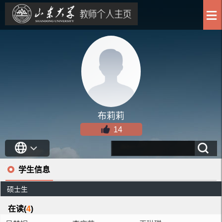
布莉莉
14
学生信息
硕士生
在读(
4
)