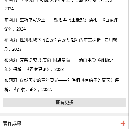
2024.
布莉莉. 重新书写乡土——魏思孝《王能好》读札.
《百家评
论》,
2024.
布莉莉. 性别视域下《白蛇2:青蛇劫起》的审美探析.
四川戏
剧,
2023.
布莉莉. 废柴逆袭·现实向·国族隐喻——动画电影《雄狮少
年》探析.
《百家评论》,
2022.
布莉莉. 穿越历史的童年灵光——刘海栖《有鸽子的夏天》评
析.
《百家评论》,
2022.
查看更多
著作成果