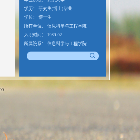
学历： 研究生(博士)毕业
学位： 博士生
所在单位： 信息科学与工程学院
入职时间： 1989-02
所属院系： 信息科学与工程学院
办公地点： 山东省青岛市即墨滨海路72
号
N5 341室
山东大学信息与工程学院
00
公室