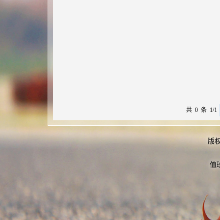
共 0 条 1/1
版
值