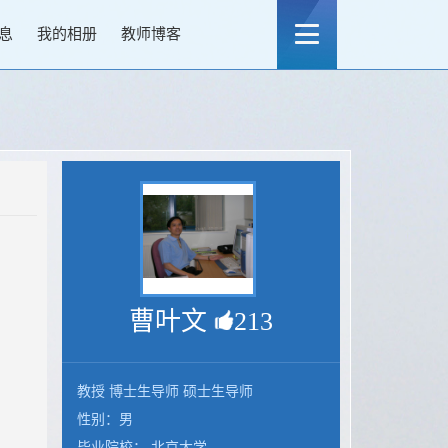
息
我的相册
教师博客
曹叶文
213
教授 博士生导师 硕士生导师
性别：男
毕业院校： 北京大学