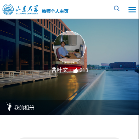
曹叶文
213
我的相册