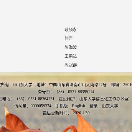
耿频永
仲君
陈海波
王鹏达
周冠群
刘倩倩
王振
权所有 ©山东大学 地址：中国山东省济南市山大南路27号 邮编：2501
曹迎军
查号台：（86）-0531-88395114
班电话：（86）-0531-88364731 建设维护：山东大学信息化工作办
康琳
访问量：
0000059374
手机版
English
登录
山东大学
李吉宗
最后更新时间：
2026
.
1
.
30
王另秀
刘君