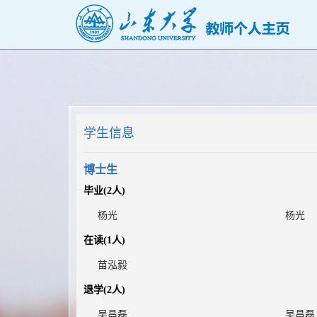
学生信息
博士生
毕业(
2
人)
杨光
杨光
在读(
1
人)
苗泓毅
退学(
2
人)
吴昌磊
吴昌磊