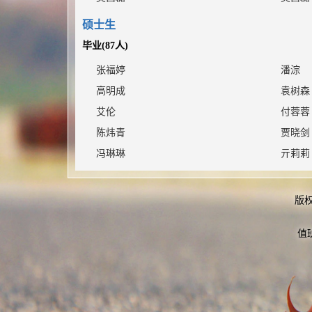
硕士生
毕业(
87
人)
张福婷
潘淙
高明成
袁树森
艾伦
付蓉蓉
陈炜青
贾晓剑
冯琳琳
亓莉莉
李新村
孟祥艳
常珍
郭润东
版
张天馨
张歆怡
值
毕娜
任倩慧
饶雄
吴湘龙
马中骏
岳淑敏
马超
蒋友军