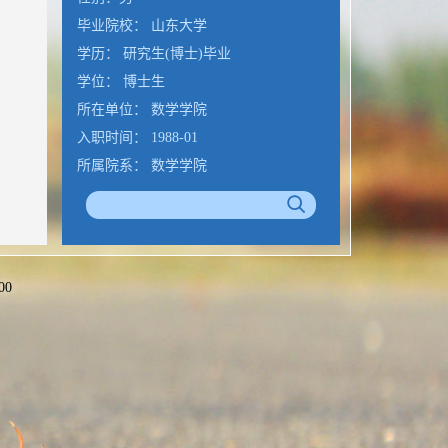
毕业院校： 山东大学
学历： 研究生(博士)毕业
学位： 博士生
所在单位： 数学学院
入职时间： 1988-01
所属院系： 数学学院
学科：概率论与数理统计
统计学学科
金融数学与金融工程
办公地点： 知新楼B1130
00
公室