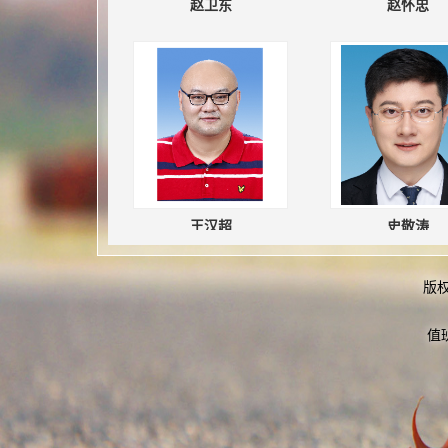
赵卫东
赵怀忠
王汉超
史敬涛
版
值
何勇