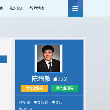
息
我的相册
教师博客
陈增敬
222
同专业博导
同专业硕导
教授 博士生导师 硕士生导师
性别：男