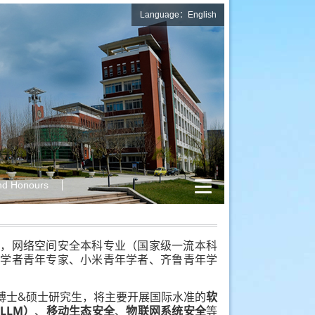
Language：English
nd Honours
师，网络空间安全本科专业（国家级一流本科
山学者青年专家、小米青年学者、齐鲁青年学
博士&硕士研究生，
将主要开展国际水准的
软
LLM）
、
移动生态安全
、
物联网系统安全
等