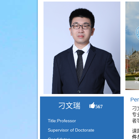
H
Per
刁文瑞
567
刁
专
者
Title:Professor
课
Supervisor of Doctorate
件