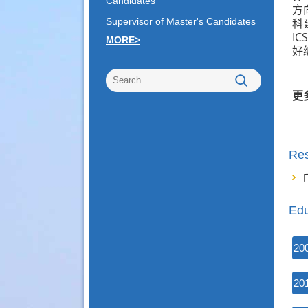
Candidates
方
科
Supervisor of Master's Candidates
I
MORE>
好
更
Re
Edu
20
20