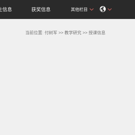
生信息
获奖信息
其他栏目
当前位置:
付树军
>>
教学研究
>>
授课信息