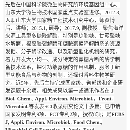
先后在中国科学院微生物研究所环境基因组中心、
山东大学微生物技术国家重点实验室进修。2012.8,
入职山东大学国家糖工程技术研究中心，师资博
后、讲师；2015.1, 硕导；2017.9, 副教授。聚焦海洋
来源工具型多糖降解酶，特别是琼脂糖、甘露聚糖
水解酶，褐藻胶裂解酶和糖胺聚糖降解酶系的资源
发掘、分子酶学改造、以及新型催化机制的研究，
着力开发大小均一、成分特定的寡糖片断的酶学制
备技术体系，探讨功能寡糖的作用机制，服务于新
型功能食品与药物的创制。还探讨香料生物学研
究。近5年，先后主持完成国家级、省部级和企业研
发课题十余项。相关成果以第一或通讯作者在
J
Biol. Chem.
,
Appl. Environ. Microbiol.
，
Front.
Microbiol.
等发表SCI收录研究论文十多篇；已申请
国家发明专利9项、PCT专利2项，授权8项；是
FEBS
J, Appli. Environ. Microbiol.
,
Food Chem.
,
Microbial Cell Factories
,
J. Agric. Food