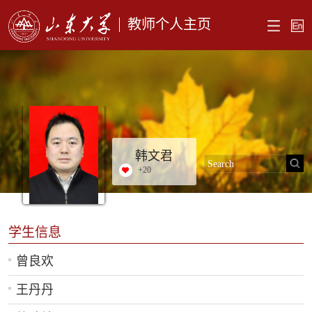
教师个人主页
韩文君
+
20
学生信息
曾良欢
王丹丹