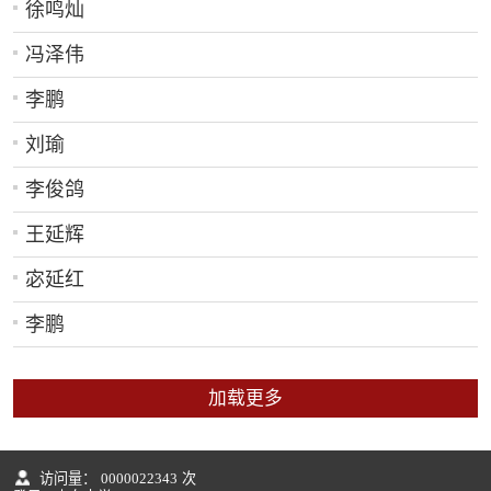
徐鸣灿
冯泽伟
李鹏
刘瑜
李俊鸽
王延辉
宓延红
李鹏
加载更多
访问量：
0000022343
次