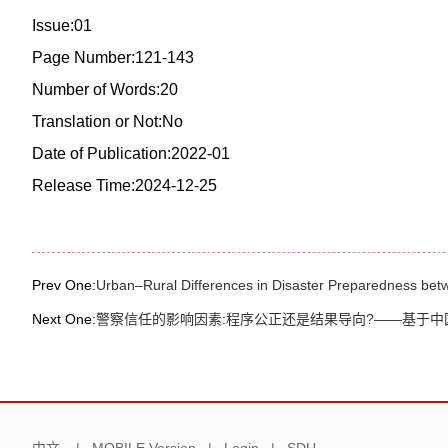
Issue:01
Page Number:121-143
Number of Words:20
Translation or Not:No
Date of Publication:2022-01
Release Time:2024-12-25
Prev One:
Urban–Rural Differences in Disaster Preparedness bet
Next One:
警察信任的影响因素:程序公正还是结果导向?——基于中国