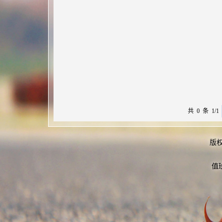
共 0 条 1/1
版
值