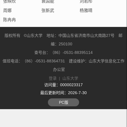
张映欣
袁国能
刘若彤
周娜
张新武
杨雅晴
陈冉冉
版权所有 ©山东大学 地址：中国山东省济南市山大南路27号 邮
编：250100
查号台：（86）-0531-88395114
值班电话：（86）-0531-88364731 建设维护：山东大学信息化工作
办公室
登录
|
山东大学
访问量：
0000023317
最后更新时间：
2026
-
7
-
30
PC版