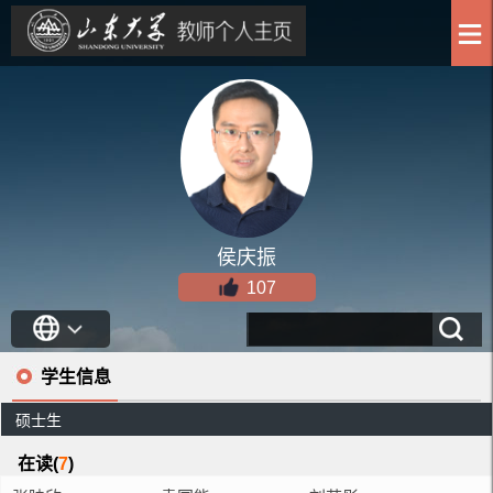
侯庆振
107
学生信息
硕士生
在读(
7
)