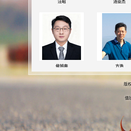
汪昭
汤亚杰
侯旭奔
方浩
版
值