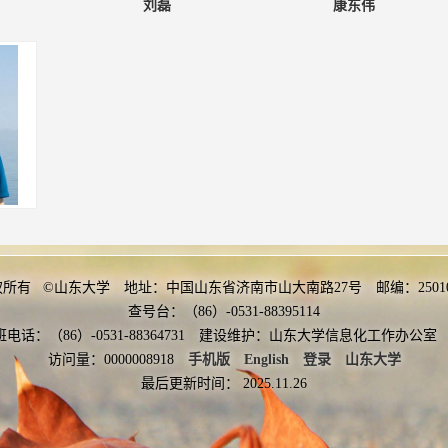
刘磊
康东伟
权所有 ©山东大学 地址：中国山东省济南市山大南路27号 邮编：2501
查号台：（86）-0531-88395114
班电话：（86）-0531-88364731 建设维护：山东大学信息化工作办
访问量：
0000008918
手机版
English
登录
山东大学
最后更新时间：
2025
.
11
.
26