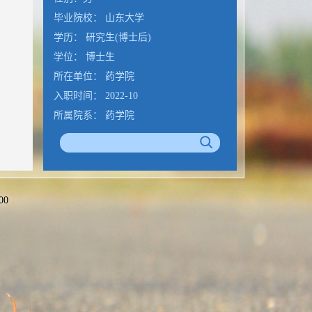
毕业院校： 山东大学
学历： 研究生(博士后)
学位： 博士生
所在单位： 药学院
入职时间： 2022-10
所属院系： 药学院
学科：药物化学
办公地点： 1. 济南市山大南路27号山
东大学中心校区明德楼B237
2. 济南市山东大学国家大学科技园（二
00
环南路与兴仲路交汇处）3号楼
电子邮箱：
huangboshi2022@sdu.edu.cn
公室
曾获荣誉
国家高层次青年人才（2022）
博士研究生国家奖学金（2016）
山东大学优秀学生干部（2011、2015）