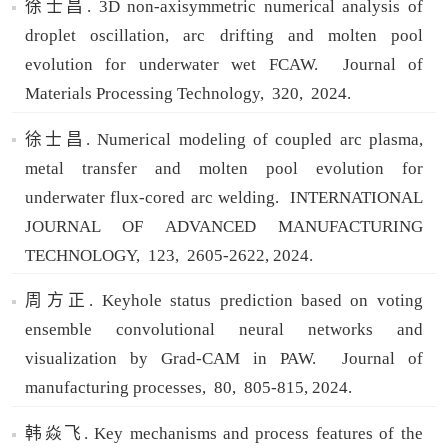
徐士昌. 3D non-axisymmetric numerical analysis of
droplet oscillation, arc drifting and molten pool
evolution for underwater wet FCAW.
Journal of
Materials Processing Technology,
320,
2024.
徐士昌. Numerical modeling of coupled arc plasma,
metal transfer and molten pool evolution for
underwater flux-cored arc welding.
INTERNATIONAL
JOURNAL OF ADVANCED MANUFACTURING
TECHNOLOGY,
123,
2605-2622,
2024.
周方正. Keyhole status prediction based on voting
ensemble convolutional neural networks and
visualization by Grad-CAM in PAW.
Journal of
manufacturing processes,
80,
805-815,
2024.
韩焱飞. Key mechanisms and process features of the