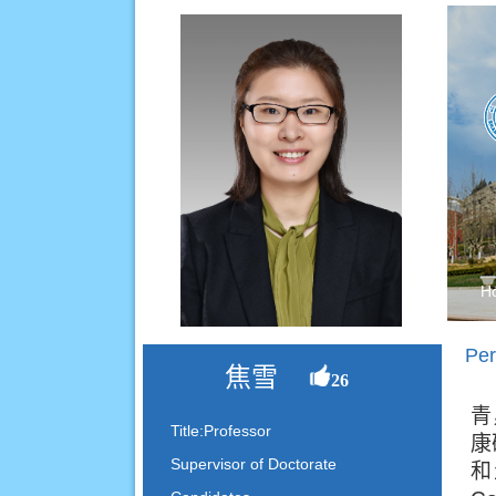
H
Per
焦雪
26
青
Title:Professor
康
Supervisor of Doctorate
和