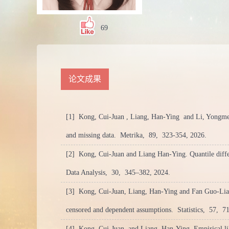
69
论文成果
[1] Kong, Cui-Juan , Liang, Han-Ying and Li, Yongmei. P
and missing data.
Metrika,
89,
323-354,
2026.
[2] Kong, Cui-Juan and Liang Han-Ying. Quantile diffe
Data Analysis,
30,
345–382,
2024.
[3] Kong, Cui-Juan, Liang, Han-Ying and Fan Guo-Liang.
censored and dependent assumptions.
Statistics,
57,
71
[4] Kong, Cui-Juan and Liang, Han-Ying. Empirical like