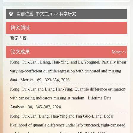
当前位置:
中文主页
>>
科学研究
研究领域
暂无内容
论文成果
More>>
Kong, Cui-Juan , Liang, Han-Ying and Li, Yongmei. Partially linear
varying-coefficient quantile regression with truncated and missing
data.
Metrika,
89,
323-354,
2026.
Kong, Cui-Juan and Liang Han-Ying. Quantile difference estimation
with censoring indicators missing at random.
Lifetime Data
Analysis,
30,
345–382,
2024.
Kong, Cui-Juan, Liang, Han-Ying and Fan Guo-Liang. Local
likelihood of quantile difference under left-truncated, right-censored