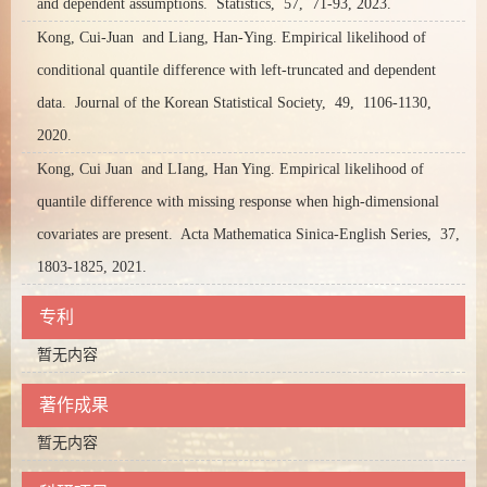
and dependent assumptions.
Statistics,
57,
71-93,
2023.
Kong, Cui-Juan and Liang, Han-Ying. Empirical likelihood of
conditional quantile difference with left‑truncated and dependent
data.
Journal of the Korean Statistical Society,
49,
1106-1130,
2020.
Kong, Cui Juan and LIang, Han Ying. Empirical likelihood of
quantile difference with missing response when high-dimensional
covariates are present.
Acta Mathematica Sinica-English Series,
37,
1803-1825,
2021.
专利
暂无内容
著作成果
暂无内容